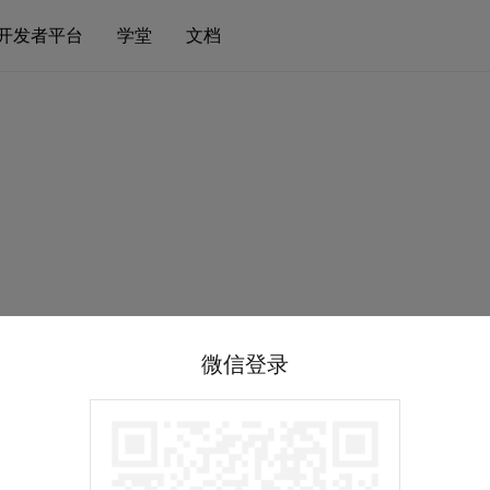
开发者平台
学堂
文档
微信登录