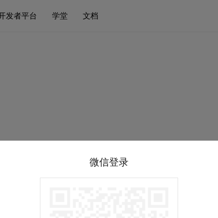
开发者平台
学堂
文档
微信登录