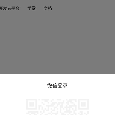
开发者平台
学堂
文档
微信登录