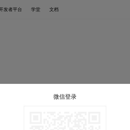
开发者平台
学堂
文档
微信登录