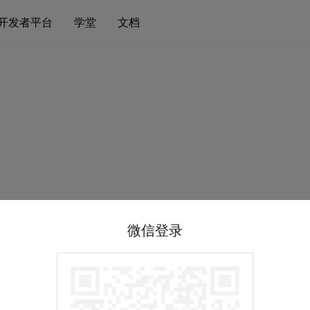
开发者平台
学堂
文档
微信登录