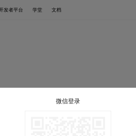
开发者平台
学堂
文档
微信登录