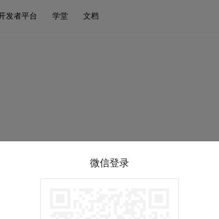
开发者平台
学堂
文档
微信登录