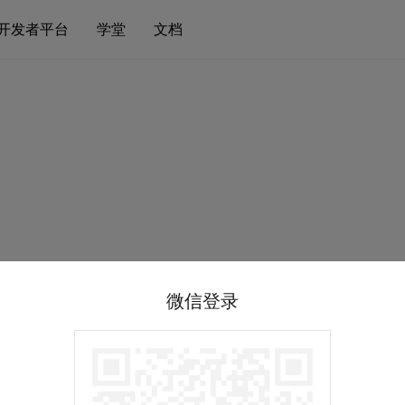
开发者平台
学堂
文档
微信登录