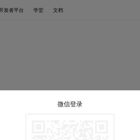
开发者平台
学堂
文档
微信登录