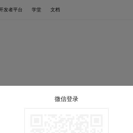
开发者平台
学堂
文档
微信登录