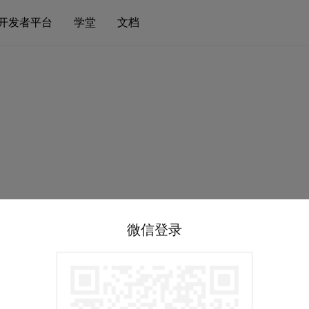
开发者平台
学堂
文档
微信登录