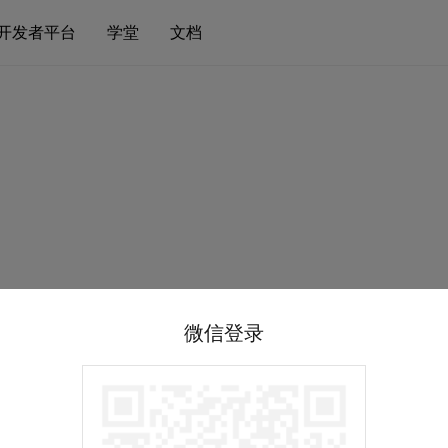
开发者平台
学堂
文档
微信登录