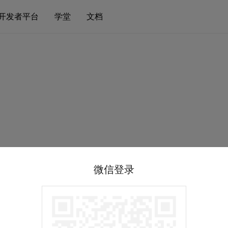
开发者平台
学堂
文档
微信登录