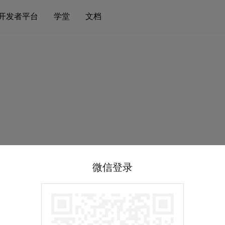
开发者平台
学堂
文档
微信登录