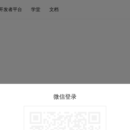
开发者平台
学堂
文档
微信登录