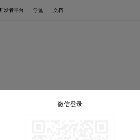
开发者平台
学堂
文档
微信登录