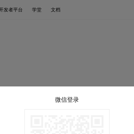
开发者平台
学堂
文档
微信登录