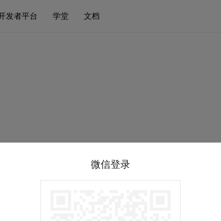
开发者平台
学堂
文档
微信登录