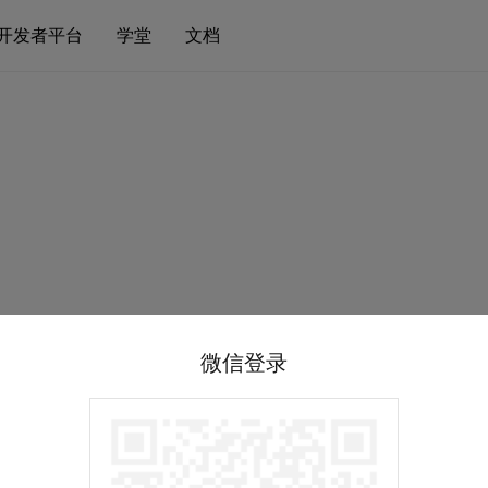
开发者平台
学堂
文档
微信登录