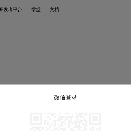
开发者平台
学堂
文档
微信登录