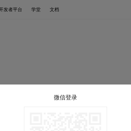
开发者平台
学堂
文档
微信登录