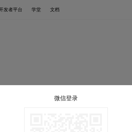
开发者平台
学堂
文档
微信登录