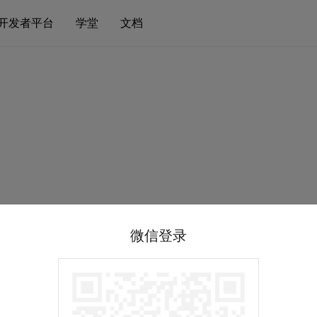
开发者平台
学堂
文档
微信登录