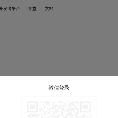
开发者平台
学堂
文档
微信登录