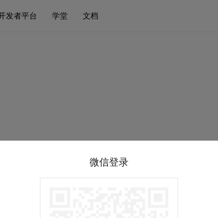
开发者平台
学堂
文档
微信登录