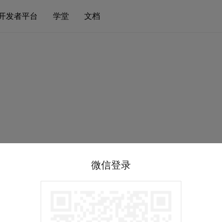
开发者平台
学堂
文档
微信登录