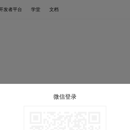
开发者平台
学堂
文档
微信登录