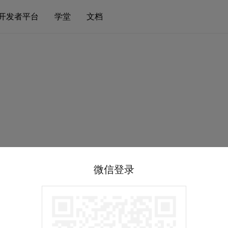
开发者平台
学堂
文档
微信登录