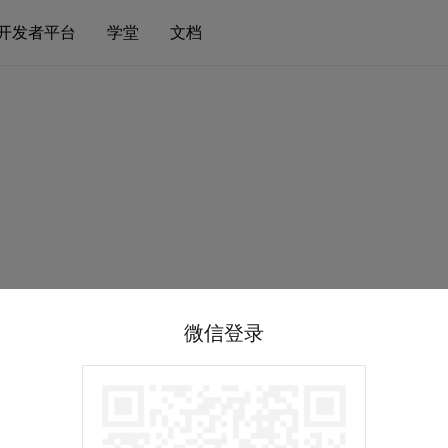
开发者平台
学堂
文档
微信登录