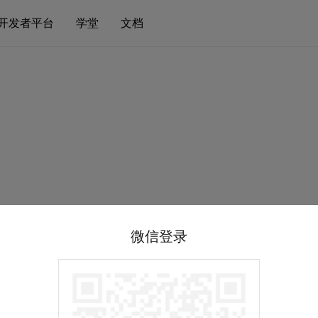
开发者平台
学堂
文档
微信登录