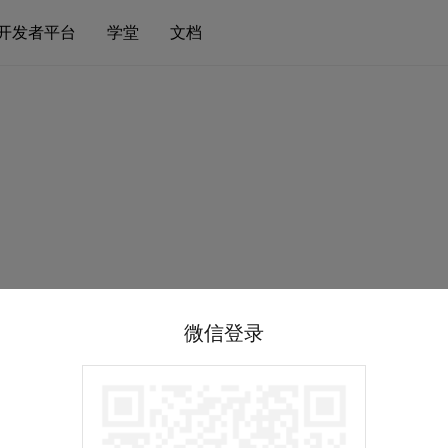
开发者平台
学堂
文档
微信登录