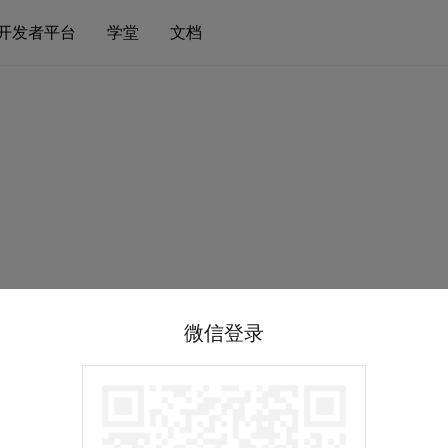
开发者平台
学堂
文档
微信登录