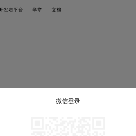
开发者平台
学堂
文档
微信登录