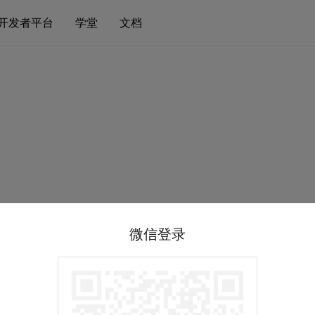
开发者平台
学堂
文档
微信登录