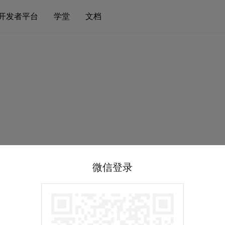
开发者平台
学堂
文档
微信登录