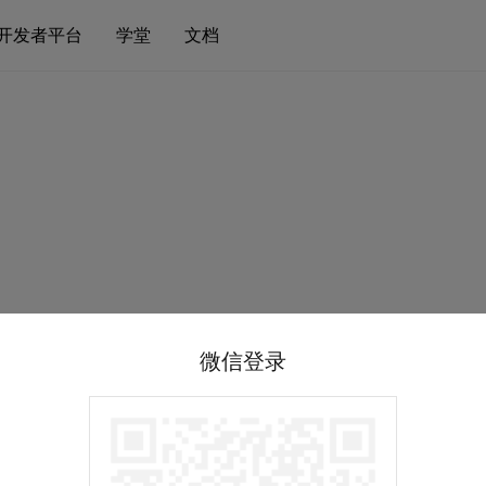
开发者平台
学堂
文档
微信登录