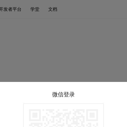
开发者平台
学堂
文档
微信登录