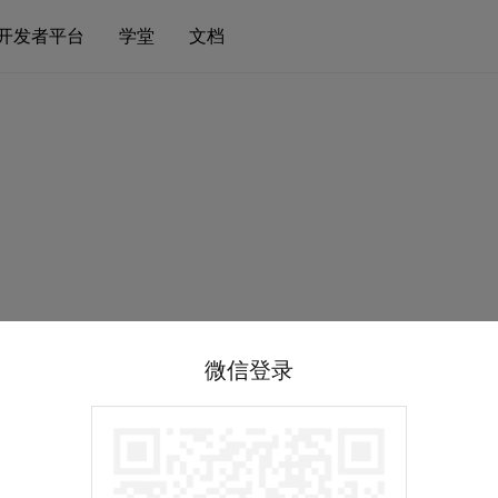
开发者平台
学堂
文档
微信登录