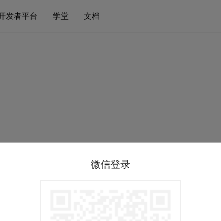
开发者平台
学堂
文档
微信登录