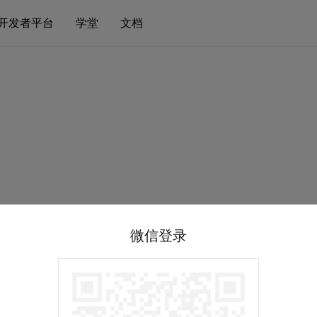
开发者平台
学堂
文档
微信登录