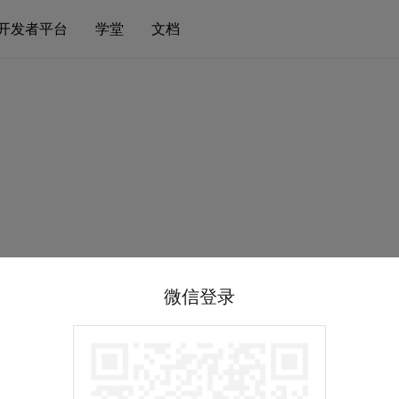
开发者平台
学堂
文档
微信登录