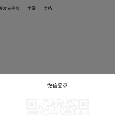
开发者平台
学堂
文档
微信登录