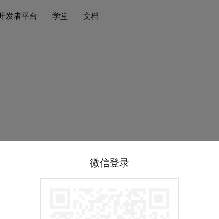
开发者平台
学堂
文档
微信登录