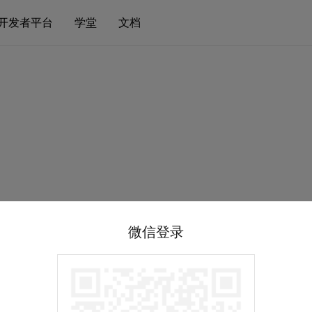
开发者平台
学堂
文档
微信登录