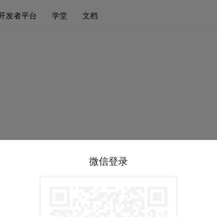
开发者平台
学堂
文档
微信登录