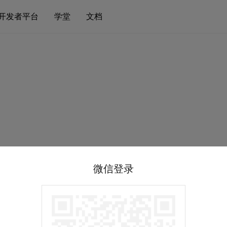
开发者平台
学堂
文档
微信登录