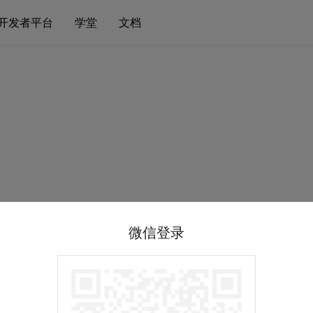
开发者平台
学堂
文档
微信登录