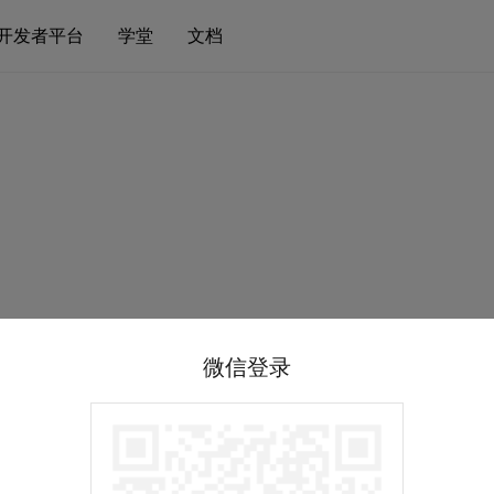
开发者平台
学堂
文档
微信登录