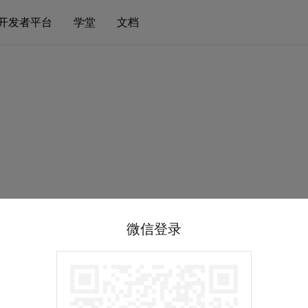
开发者平台
学堂
文档
微信登录