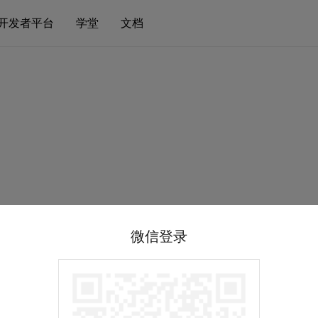
开发者平台
学堂
文档
微信登录